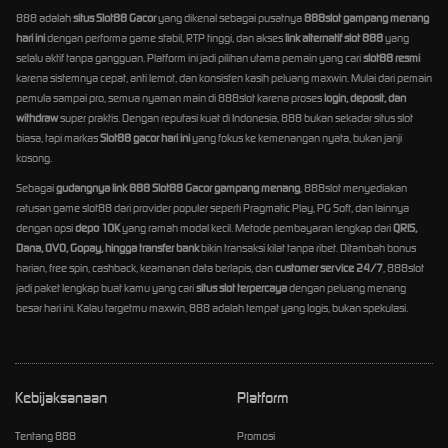
888 adalah
situs Slot88 Gacor
yang dikenal sebagai pusatnya
888slot gampang menang
hari ini
dengan performa game stabil, RTP tinggi, dan akses
link alternatif slot 888
yang
selalu aktif tanpa gangguan. Platform ini jadi pilihan utama pemain yang cari
slot88 resmi
karena sistemnya cepat, anti lemot, dan konsisten kasih peluang maxwin. Mulai dari pemain
pemula sampai pro, semua nyaman main di 888slot karena proses
login, deposit, dan
withdraw
super praktis. Dengan reputasi kuat di Indonesia, 888 bukan sekadar situs slot
biasa, tapi markas
Slot88 gacor hari ini
yang fokus ke kemenangan nyata, bukan janji
kosong.
Sebagai
gudangnya link 888 Slot88 Gacor gampang menang
, 888slot menyediakan
ratusan game slot88 dari provider populer seperti Pragmatic Play, PG Soft, dan lainnya
dengan opsi
depo 10K
yang ramah modal kecil. Metode pembayaran lengkap dari
QRIS,
Dana, OVO, Gopay, hingga transfer bank
bikin transaksi kilat tanpa ribet. Ditambah bonus
harian, free spin, cashback, keamanan data berlapis, dan
customer service 24/7
, 888slot
jadi paket lengkap buat kamu yang cari
situs slot terpercaya
dengan peluang menang
besar hari ini. Kalau targetmu maxwin, 888 adalah tempat yang logis, bukan spekulasi.
Kebijaksanaan
Platform
Tentang 888
Promosi