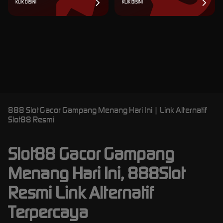
KLIK DISINI
KLIK DISINI
888 Slot Gacor Gampang Menang Hari Ini | Link Alternatif
Slot88 Resmi
Slot88 Gacor Gampang
Menang Hari Ini, 888Slot
Resmi Link Alternatif
Terpercaya